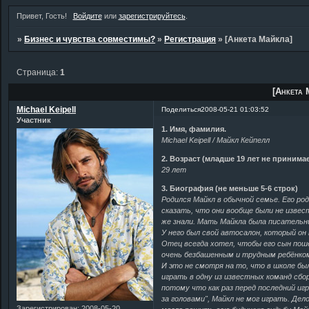
Привет, Гость!
Войдите
или
зарегистрируйтесь
.
»
Бизнес и чувства совместимы?
»
Регистрация
»
[Анкета Майкла]
Страница:
1
[Анкета 
Michael Keipell
Поделиться
2008-05-21 01:03:52
Участник
1. Имя, фамилия.
Michael Keipell / Майкл Кейпелл
2. Возраст (младше 19 лет не принима
29 лет
3. Биография (не меньше 5-6 строк)
Родился Майкл в обычной семье. Его р
сказать, что они вообще были не извес
же знали. Мать Майкла была писательн
У него был свой автосалон, который он 
Отец всегда хотел, чтобы его сын поше
очень безбашенным и трудным ребёнком
И это не смотря на то, что в школе бы
играть в одну из известных команд сбо
потому что как раз перед последний иг
за головами", Майкл не мог играть. Дел
Зарегистрирован
: 2008-05-20