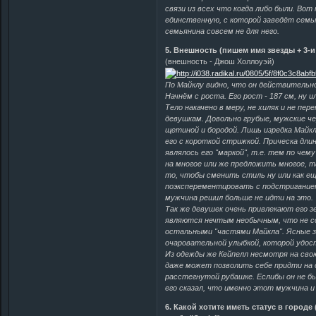
связи из всех что когда либо были. Вот
единственную, с которой заведёт семь
семьянина совсем не для него.
5. Внешность (пишем имя звезды + 3-
(внешность - Джош Холлоуэй)
По Майклу видно, что он действительно
Начнём с роста. Его рост - 187 см, ну ил
Тело накачено в меру, не хиляк и не пер
девушкам. Довольно грубые, мужские ч
щетиной и бородой. Лишь изредка Майкл
его с короткой стрижкой. Прическа дли
являлось его "маркой", т.е. тем по чем
на многое или же предложить многое, та
то, чтобы сменить стиль ну или как ещ
поэксперементировать с подстриганием 
мужчина решил больше не идти на это.
Так же девушек очень привлекают его з
являются нечтым необычным, что не с
остальными "частями Майкла". Ясные зе
очаровательной улыбкой, которой удос
Из одежды же Кейпелл несмотря на сво
даже может позволить себе придти на 
расстегнутой рубашке. Еслибы он не бы
его сказал, что именно этот мужчина и
6. Какой хотите иметь статус в город