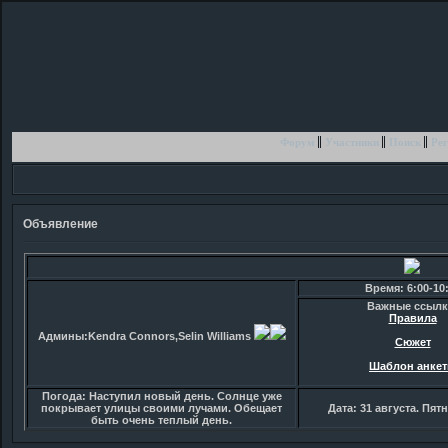
Форум
Участники
Поиск
Рег
Объявление
Время: 6:00-10
Важные ссылк
Правила
Админы:Kendra Connors,Selin Williams
Сюжет
Шаблон анке
Погода: Наступил новый день. Солнце уже
покрывает улицы своими лучами. Обещает
Дата: 31 августа. Пят
быть очень теплый день.