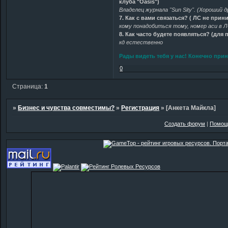
клуба "Oasis")
Владелец журнала "Sun Sity". (Хороший 
7. Как с вами связаться? ( ЛС не прин
кому понадобиться тому, номер аси в Л
8. Как часто будете появляться? (для
кд естественно
Рады видеть тебя у нас! Конечно прин
0
Страница:
1
»
Бизнес и чувства совместимы?
»
Регистрация
»
[Анкета Майкла]
Создать форум
|
Помощ