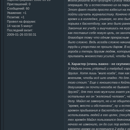
могла решить всю будущую судьбу Майк
Приглашений:
0
операцию. Ну и естественно из-за пары 
Сообщений:
60
Этот факт тогда просто взбесил на то
Уважение:
+1
пойти изучать журналистику. Конечно п
Позитив:
+1
время и в колледже, универе, но это бы
Провел на форуме:
порыва к баскетболу, как это было ране
14 часов 5 минут
Закончив же учебу и выучившись на жу
Последний визит:
как поставил себе новую цель, он захо
2009-01-26 03:50:31
благодаря тому что одним прекрасным д
было сложно. Ведь всегда сложно начина
труда и упорства не прошли даром. В к
города и теперь другим людям, которы
прилагать множество усилий, чтобы б
4. Характер (очень важно - не скупимс
У Майкла очень упёртый и твёрдый хар
других. Хотя лишь "мало когда", так к
мнениям, чтобы всё шло гладко. Но для
того стоит." Еще с юношества к Кейпе
девушками он почти некогда не бывает 
друзей", для тех кого мужчина знает у
остальных же он "железный человек", ч
делу. Майкл не замкнут, но и не общит
"время, место и обстановка", ну и ест
времен прибывания в баскетбольной ко
использовать людей в его целях, (посуд
тех времён Майкл пользовался девчонкам
нечего не изменило, он до сих пор вед
какоето время он встречался 2 года с о