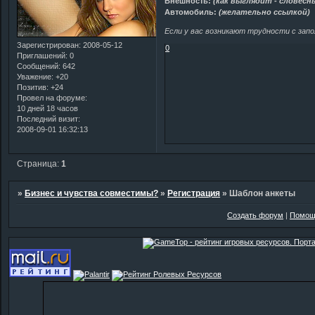
Внешность:
(как выглядит - словесн
Автомобиль:
(желательно ссылкой)
Если у вас возникают трудности с зап
Зарегистрирован
: 2008-05-12
0
Приглашений:
0
Сообщений:
642
Уважение:
+20
Позитив:
+24
Провел на форуме:
10 дней 18 часов
Последний визит:
2008-09-01 16:32:13
Страница:
1
»
Бизнес и чувства совместимы?
»
Регистрация
»
Шаблон анкеты
Создать форум
|
Помощ