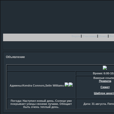
Форум
Участники
Поиск
Рег
Объявление
Время: 6:00-10
Важные ссылк
Правила
Админы:Kendra Connors,Selin Williams
Сюжет
Шаблон анке
Погода: Наступил новый день. Солнце уже
покрывает улицы своими лучами. Обещает
Дата: 31 августа. Пят
быть очень теплый день.