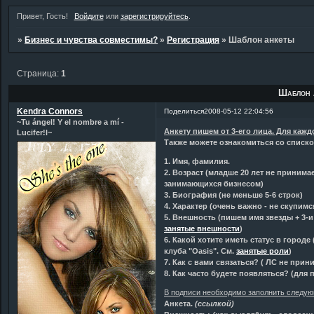
Привет, Гость!
Войдите
или
зарегистрируйтесь
.
»
Бизнес и чувства совместимы?
»
Регистрация
»
Шаблон анкеты
Страница:
1
Шаблон 
Kendra Connors
Поделиться
2008-05-12 22:04:56
~Tu ángel! Y el nombre a mí -
Анкету пишем от 3-его лица. Для кажд
Lucifer!l~
Также можете ознакомиться со списк
1. Имя, фамилия.
2. Возраст (младше 20 лет не принима
занимающихся бизнесом)
3. Биография (не меньше 5-6 строк)
4. Характер (очень важно - не скупимс
5. Внешность (пишем имя звезды + 3-
занятые внешности
)
6. Какой хотите иметь статус в город
клуба "Oasis". См.
занятые роли
)
7. Как с вами связаться? ( ЛС не прин
8. Как часто будете появляться? (для
В подписи необходимо заполнить следую
Анкета.
(ссылкой)