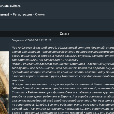
регистрируйтесь
.
стимы?
»
Регистрация
»
Сюжет
Сюжет
Поделиться
2008-05-12 12:57:23
Лос Анджелес. Большой город, обласканный солнцем, богатый, знаме
царят две империи - две крупные компании по продаже недвижимос
всеми финансами в городе, а также разными клубами, банками, отел
авторитетными: "El campeonato" и "Alianta".
Первой компанией владеет Джоннатан Мартинес - властный мужчин
заполучить все себе. Бизнес - это его конек. Каким-то образом ему
президента второй компании на слияние, чтобы создать одну мощ
взорвала город - значит в руках у Мартинеса сосредоточиться абс
городом.
Но случилось несчастье: за три месяца до назначенной даты слияни
"Alianta" погиб в авиакатастрофе вместе со своей женой, оставив дв
Старшая - Рэйчел Коннорс - фотомодель и владелица самого крупно
городе - в это время работала в Европе. А в городе осталась младш
она стала наследницей всей этой огромной компании. Но, увы, пока 
не исполнилось 21 года. Все эти события очень разозлили Мартинес
другой шаг - как он мог заполучить компанию?... Если заполучить ее
Тогда он подкупил временного опекуна младшей Коннорс, и они с М