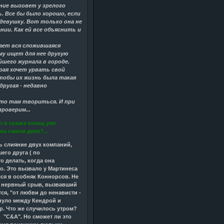
ние вызовет у зрелого
. Все бы было хорошо, если
девушку. Вот только она не
ании. Как ей все объяснить и
ает вся сложившаяся
му ищет для нее другую
йшего журнала в городе.
орая хочет урвать свой
чтобы их жизнь была такая
другая - недавно
 что там твориться. И при
роверим...
 в сказке конец уже
на самом деле?...
ть слияние двух компаний,
его друга ( по
о делать, когда она
о. Это вызвало у Мартинеса
ся в особняк Коннорсов. Не
: нервный срыв, вызвавший
ся, "от любви до ненависти -
хнуло между Кендрой и
р. Что же случилось утром?
 "C&A". Но сможет ли это