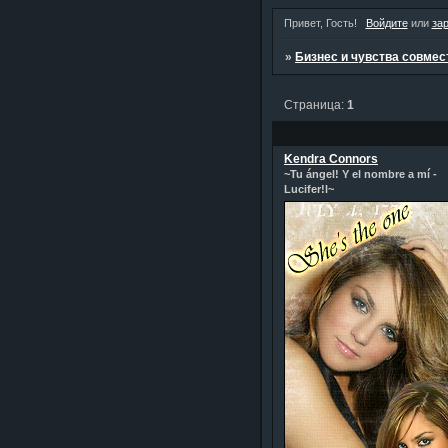
Привет, Гость!
Войдите
или
за
»
Бизнес и чувства совме
Страница:
1
Kendra Connors
~Tu ángel! Y el nombre a mí -
Lucifer!l~