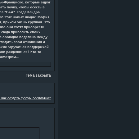
Сан-Франциско, которые вдруг
ать почву, чтобы осесть в
са "C&A". Тогда Кендра
 об этих новых людях. Мафия
, причем очень крупная. Что
йчас они хотят приобрести
т сюда привозить своих
де обоюдно поделена между
уладить свои отношения и
акже заручаться поддержкой
они разделяться? Кто-то
осмотрим...
Тема закрыта