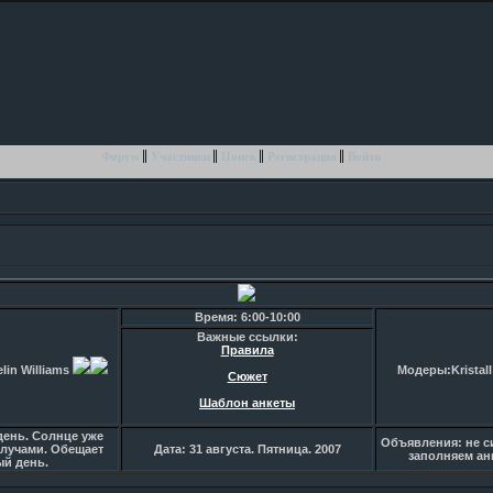
Форум
Участники
Поиск
Регистрация
Войти
Время: 6:00-10:00
Важные ссылки:
Правила
in Williams
Модеры:Kristall
Сюжет
Шаблон анкеты
день. Солнце уже
Объявления: не си
лучами. Обещает
Дата: 31 августа. Пятница. 2007
заполняем ан
ый день.