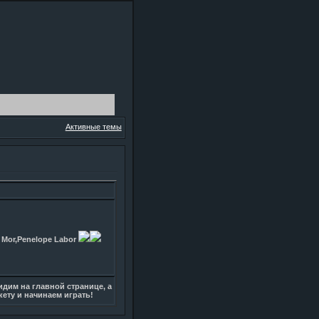
Активные темы
 Mor,Penelope Labor
дим на главной странице, а
кету и начинаем играть!