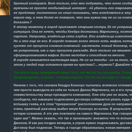
брачный контракт. Вот только, кто мог подумать, что юное созда
мужчины не просто необычайный интерес - ей удалось его очаровать
не проблема: постепенно он стал понимать, что влюбляется в эту 
верит ему, и тем более не поверит, что она нужна ему не из-за комп
доказать?
К этому моменту в город приезжает старшая сестра. Ее не устраив
ситуация. Она не хочет, чтобы Кендра досталась Мартинесу, поэто
партию. Например, владельца сети клубов. Или владельца известне
Но и это еще не все. В городе помимо всего этого есть мафия, кот
кусочек от процесса слияния компаний: заключить новый договор, 
же устроенная, как и при прошлом раскладе. Вот только им мешает 
сформировавшаяся мафия. Более молодая и способная на многое.
В городе начинается настоящая жара. Не из-за погоды - из-за того,
этом у людей еще остается время на чувства?... неужели? Давайте п
Это всего лишь примерный сюжет того, что могло бы произойти. Только
предопределен, а жизнь - непредсказуема. Что же происходит в городе 
Начнем с того, что сначала Кендра Коннорс пыталась всячески отложи
чем просто выводила из себя не только Джона Мартинеса, но и его лучш
совместительству вице-президента компании). Они оба уже не знали, чт
сообщила, что накануне подписания договора собирается уехать куда-т
вспышку гнева, и в этом "прекрасном" расположении духа он направил
очень приятный разговор выбил юную Коннорс из колеи. В результате
потерю сознания. А это уже повлияло на самого Мартинеса. Как говорит
один шаг". Можно сказать, что так и произошло: внезапно что-то вспы
Джоном. И как раз поздно вечером, а утром нужно подписывать догово
Договор был подписан. Теперь в городе образовалась новая империя -