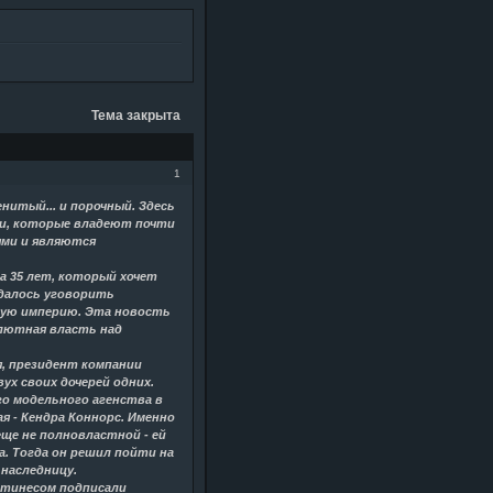
Тема закрыта
1
нитый... и порочный. Здесь
ти, которые владеют почти
ями и являются
а 35 лет, который хочет
 удалось уговорить
ную империю. Эта новость
олютная власть над
я, президент компании
ух своих дочерей одних.
го модельного агенства в
ая - Кендра Коннорс. Именно
еще не полновластной - ей
а. Тогда он решил пойти на
 наследницу.
артинесом подписали