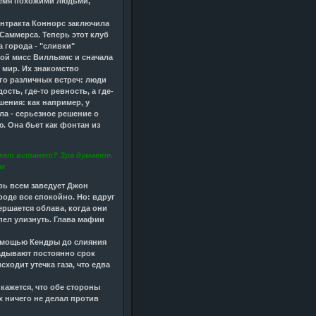
время похожими людьми,
контракта Коннорс заключила
Саммерса. Теперь этот клуб
 города - "сливки"
ной мисс Вилльямс и сначала
н мир. Их знакомство
го различных встреч: люди
сть, где-то ревность, а где-
шения: как например, у
а - серьезное решение о
ю. Она бьет как фонтан из
южет встанет? Зря думаете.
ом
рь всем заведует Джон
роде все спокойно. Но: вдруг
ершается облава, когда они
спел улизнуть. Глава мафии
помощью Кендры до слияния
ладывают постоянно срок
сходит утечка газа, что едва
кажется, что обе стороны
их ничего не делал против