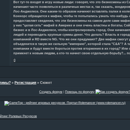
Вот тут-то входят в игру новые люди: говорят, что это бизнесмены из 
начинают часто появляться в различных местах и, так сказать, зондиров
Лос-Анджелесе. Они каким-то образом начинют вставлять палки в коле
Коннорс обращается к мафии, чтобы те попытались узнать что-нибудь
предоставляет сведения, что эти бизнесмены на самом деле сами мафия
у них "целая сеть" мафий в Америке и они очень властны и богаты. Се
бизнес и в Лос-Анджелесе, чтобы контролировать город. Они начинаю
людей и переводить крупные суммы денег. Что делать? Власть в горо
компанией и RD вместе NG. Что же они придумают? Две мафии смогут 
объеденится в такую же сильную "империю", которой стала "C&A"? А т
компании и будут вместе бороться против вторжения в их город? Или 
примкнет к новым людям, а кто-то начнет свою отдельную борьбу?... п
0
стимы?
»
Регистрация
»
Сюжет
Создать форум
|
Помощь по форуму