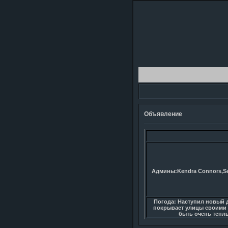
Объявление
Админы:Kendra Connors,Sel
Погода: Наступил новый 
покрывает улицы своими 
быть очень тепл