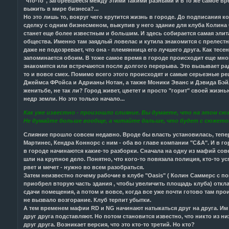
"что-то", загоревшееся между этими такими разными и в то же самое 
выжить в мире бизнеса?...
Но это лишь то, вокруг чего крутится жизнь в городе. До подписания 
сделку с одним бизнесменом, выкупив у него здание для клуба Колина 
станет еще более известным и большим. И здесь собирается самая элита
общества. Именно там заядлый ловелас и кутила знакомится с прелест
даже не подозревает, что она - племянница его лучшего друга. Как тесе
запоминается обоим. В тоже самое время в городе происходит еще мно
знакомятся или встречаются после долгого перерыва. Это вызывает радо
то и вовсе смех. Помимо всего этого происходят и самые серьезные ре
Джеймса ФРойса и Адрианы Нотан, а также Моники Эванс и Дэвида Бэйл
женитьбе, не так ли? Город живет, цветет и просто "горит" своей жизнь
недр земли. Но это только начало...
Как уже известно - произошло слияние. Вы думаете, что на этом с
Не думайте больше вообще, а читайте дальше, что будет с сюжет
Слияние прошло совсем недавно. Вроде бы власть установилась, тепе
Мартинес, Кендра Коннорс с ним - оба во главе компании "C&A". И в го
в городе начинаются какие-то разборки. Сначала на одну из мафий сов
шли на крупное дело. Понятно, что кого-то повязала полиция, кто-то у
рвет и мечет - нужно во всем разобраться.
Затем неизвестно почему рабочие в клубе "Oasis" ( Колин Саммерс с 
приобрел вторую часть здания , чтобы увеличить площадь клуба) отк
сдачи помещения, а потом и вовсе, когда все уже почти готово там прои
не вызвало возгорание. Клуб терпит убытки.
А тем временем мафии RD и NG начинают натыкаться друг на друга. Им 
друг друга подставляют. Но потом становится известно, что никто из н
друг друга. Возникает версия, что это кто-то третий. Но кто?