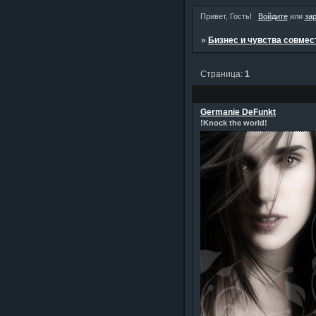
Привет, Гость!
Войдите
или
за
»
Бизнес и чувства совме
Страница:
1
Germanie DeFunkt
!Knock the world!