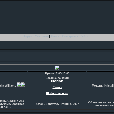
Форум
Участники
Поиск
Регистрация
Войти
Время: 6:00-10:00
Важные ссылки:
Правила
in Williams
Модеры:Kristall
Сюжет
Шаблон анкеты
день. Солнце уже
Объявления: не си
лучами. Обещает
Дата: 31 августа. Пятница. 2007
заполняем ан
ый день.