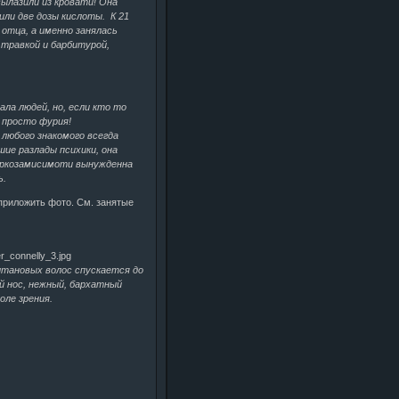
вылазили из кровати! Она
или две дозы кислоты. К 21
 отца, а именно занялась
 травкой и барбитурой,
ала людей, но, если кто то
 просто фурия!
 любого знакомого всегда
ие разлады психики, она
 наркозамисимоти вынужденна
ь.
приложить фото. См. занятые
штановых волос спускается до
й нос, нежный, бархатный
оле зрения.