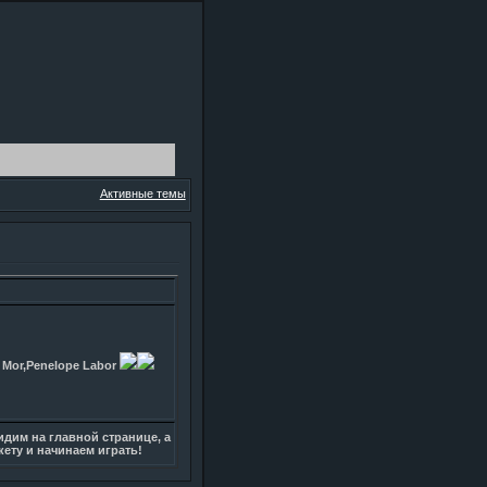
Активные темы
 Mor,Penelope Labor
дим на главной странице, а
кету и начинаем играть!