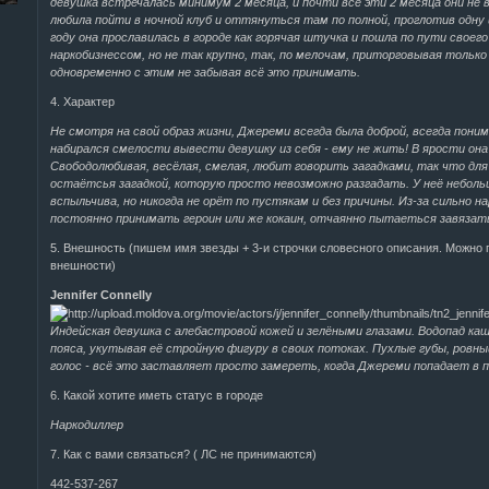
девушка встречалась минимум 2 месяца, и почти все эти 2 месяца они не 
любила пойти в ночной клуб и оттянуться там по полной, проглотив одну 
году она прославилась в городе как горячая штучка и пошла по пути своего
наркобизнессом, но не так крупно, так, по мелочам, приторговывая только
одновременно с этим не забывая всё это принимать.
4. Характер
Не смотря на свой образ жизни, Джереми всегда была доброй, всегда поним
набирался смелости вывести девушку из себя - ему не жить! В ярости она
Свободолюбивая, весёлая, смелая, любит говорить загадками, так что для
остаётсья загадкой, которую просто невозможно разгадать. У неё небольш
вспыльчива, но никогда не орёт по пустякам и без причины. Из-за сильно
постоянно принимать героин или же кокаин, отчаянно пытаеться завязат
5. Внешность (пишем имя звезды + 3-и строчки словесного описания. Можно 
внешности)
Jennifer Connelly
Индейская девушка с алебастровой кожей и зелёными глазами. Водопад ка
пояса, укутывая её стройную фигуру в своих потоках. Пухлые губы, ровны
голос - всё это заставляет просто замереть, когда Джереми попадает в п
6. Какой хотите иметь статус в городе
Наркодиллер
7. Как с вами связаться? ( ЛС не принимаются)
442-537-267