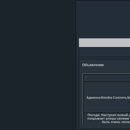
Объявление
Админы:Kendra Connors,Sel
Погода: Наступил новый 
покрывает улицы своими 
быть очень тепл