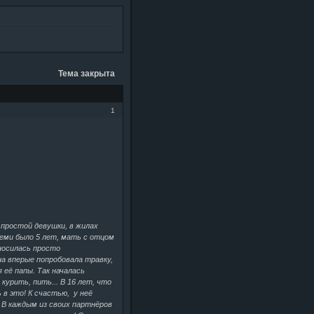
Тема закрыта
1
 простой девушки, в жилах
реми было 5 лет, мать с отцом
носилась просто
она вперые попробовала травку,
я её папы. Так началась
 курить, пить... В 16 лет, что
в это! К счастью, у неё
. В каждым из своих партнёров