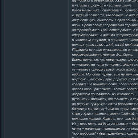
футболках и безрукавках. Уже в таком 
и являлись формой в частной школе.
Когда мальчишке исполняется шестнадц
«Трудный возраст». Вы больше не видит
лица детскую наивность. Перед вашим
Крэш. Среди своих сверстников парнишк
однородной массы общества района, в 
сформировалась в весьма натренирова
и занятиям спортом, в частности легк
волосы прилизанны назад, назад придав
Парнишка все еще отказывается от оф
преимущественно черные футболки
Время тянется, как жевательная резинк
вставшего на путь истинный. Жизнь по
остаетесь другом семьи. Когда входите
видите. Молодой парень, еще не мужчина
ноутбук, и поэтому Крису приходится н
говорящий о начитанности и бессердеч
правая бровь рассечена. В стиле одежд
возрастом прибавилось изысканности –
рубашках и пиджаках, относительно ко
во-первых, сразу же в глаза бросается
ближнего кончика губ; также шрам имее
кожи у Криса неестественно бледный,
является левшой. Конечно, все, что да
Их у него пять: на двух запястьях – бр
пупка – маленькая пентаграмма, на прав
*его гордость* - два черно-белых крыла