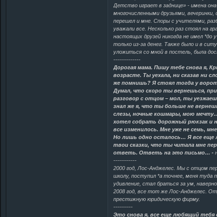
Детство играет в заднице» - имена она
многочисленными друзьями, вечеринки, 
перешел и мне. Споры с учителями, разб
уважали все. Несколько раз стоял на гр
настоящих друзей никогда не имел *до у
только из-за денег. Также было и в сит
уложиться со мной в постель, была дост
--------------
Дорогая мама. Пишу тебе снова я, 
возрасте. Ты уехала, ни сказав ни сл
же помнишь? Я стоял тогда у ворот
Думал, что скоро ты вернешься, при
разговор с отцом – мол, ты уезжаеш
знал же я, что ты больше не вернеш
слезы, ночные кошмары, мою мечту… 
хотел собрать дорожный рюкзак и н
все изменилось. Мне уже не семь, мн
Но лишь одно осталось… Я все еще 
твои сказки, что ты читала мне пер
ответь. Ответь на это письмо… -
н
------------
2000 год, Лос-Анджелес. Мы с отцом пер
школу, поступил *а точнее, меня туда 
удивление, стал браться за ум, наверно
2008 год, все тот же Лос-Анджелес. От
престижную юридическую фирму.
----------
Это снова я, все еще любящий тебя 