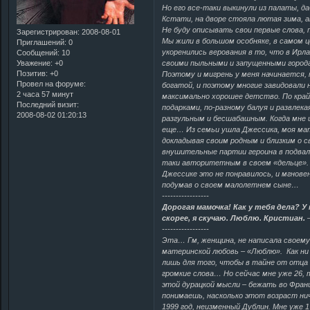
Но его все-таки выкинули из палаты, д
Кстати, на дворе стояла лютая зима, а
Не буду описывать свои первые слова, п
Зарегистрирован
: 2008-08-01
Мы жили в большом особняке, в самом ц
Приглашений:
0
укоренились верования в то, что в Ирл
Сообщений:
10
Уважение:
+0
своими пыльными и запущенными городам
Позитив:
+0
Поэтому и мигрень у меня начинается, 
Провел на форуме:
богатой, и поэтому многие завидовали
2 часа 57 минут
максимально хорошее детство. По крайн
Последний визит:
подарками, по-разному балуя и развлека
2008-08-02 01:20:13
разгульным и бесшабашным. Когда мне 
еще… Из семьи ушла Джессика, моя мать
докладывая своим родным и близким о св
внушительные партии героина в подвала
таки авторитетным в своем «дельце». 
Джессике это не понравилось, и мгнове
подумав о своем малолетнем сыне…
-----------------
Дорогая мамочка! Как у тебя дела? У
скорее, я скучаю. Люблю. Кристиан.
–
-----------------
Эта… Гм, женщина, не написала своему 
материнской любовь – «Люблю». Как ни п
лишь для того, чтобы в тайне от отца 
громкие слова… Но сейчас мне уже 26, 
этой дурацкой мысли – бежать во Фран
понимаешь, насколько этот возраст 
1999 год, неизменный Дублин. Мне уже 