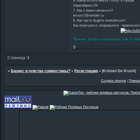
6. Какой хотите иметь статус в городе
Наркобарон ЛА
7. Как с вами связаться?
lexsys7@rambler.ru
8. Как часто будете появляться?
Как получится. понравится - практическ
Принят! Добро пожаловать нам =)
Seli
0
Страница:
1
»
Бизнес и чувства совместимы?
»
Регистрация
»
|Kristian De Krash|
Создать форум
|
Помощ