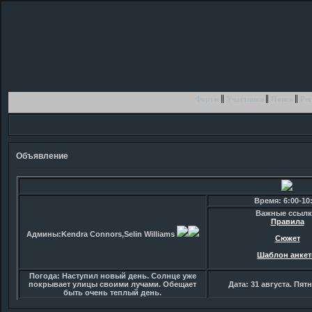
Форум
Участники
Поиск
Рег
Объявление
Время: 6:00-10
Важные ссылк
Правила
Админы:Kendra Connors,Selin Williams
Сюжет
Шаблон анке
Погода: Наступил новый день. Солнце уже
покрывает улицы своими лучами. Обещает
Дата: 31 августа. Пят
быть очень теплый день.