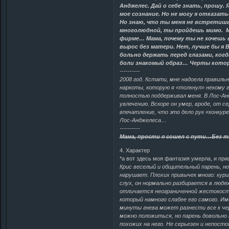
Анджелес. Дай о себе знать, прошу. 
мое сознание. Но не могу я отказать
Но знаю, что ты меня не встретишь
многолюдной, ты пройдешь мимо. М
фирме… Мама, почему ты не хочешь 
вырос без матери. Нет, лучше бы я 
больно держать перед глазами, ког
боли знакомый образ… Черты кото
----------
2008 год. Кстати, мне надоела правильн
наркоты, которую я «толкнул» некому г
полностью поддерживал меня. В Лос-Ан
увлечению. Вскоре он умер, вроде, от с
впечатление, что это дело рук «конкуре
Лос-Анджелеса…
----------
Мама, прости я сошел с пути…Без т
4. Характер
*а вот здесь моя фантазия умерла, и пр
Крис веселый и общительный парень, но 
нарушает. Плохих привычек много: кури
слух, он нормально разбирается в людя
отличается неограниченной жестокость
который намного слабее его самого. Им
минуты гнева может разнести все к чер
можно положиться, но парень довольно 
похожих на него. Не серьезен и непост