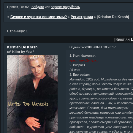
Привет, Гость!
Войдите
или
зарегистрируйтесь
.
»
Бизнес и чувства совместимы?
»
Регистрация
»
|Kristian De Krash|
Страница:
1
|Kristian 
Kristian De Krash
Поделиться
2008-08-01 19:26:17
₪º Killer by You º
1. Имя, фамилия.
Кристиан Де Крэш
2. Возраст
26 лет
3. Биография
Ирландия, 1962 год. Молоденькая девуш
в сию страну, дабы начать новую жизнь
родине, Франции, но хотела большего. 
одной из пресс-конференций, сопровож
Крэш, симпатичного молодого человека 
предложение, свадьба… Хм, и я! Кстати
магазинов. Словом, был миллионером. 
местной больницы разнесся крик младе
протягивая младенца уставшей матери, 
прозвучало, словно смертный приговор.
события – я уродился, увы, совершенно
же после ее слов в палату вбежал мужч