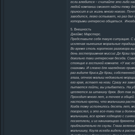
если влюбится – считайте это либо над
любой компании сможет найти тему для 
приносит в их жизнь много нового. Поч
заводится, легко остывает, но раз дал
которыми интересно общаться. Иногда
5. Внешность
Джеймс Марстерс.
Представьте себя такую ситуацию. С ва
исключая нынешние моральные традиции
Во время столь короткого разговора в
день гостеприимная миссис Де Крэш пр
довольно таки интересная беседа. Сов
стоящие в гостиной комнате. «У вас ес
сказками. И словно для наглядного при
раз видите Криса Де Крэш, собственной
глаза, отчего малыш недовольно морщи
его края, встает на ноги. Сразу же зам
пытается пойти, вы улыбаетесь. На уд
цепляется за штанину брюк. Вот так в
Проходит много лет, а точнее в общей
настолько крепки, что мальчишка раст
Когда тому исполнилось десять лет, м
повзрослел, и это все-таки так и долж
мальчишка, все время ходящего с синяк
посветлели, и из начинающего брюнета 
приблизительно по скулы. Глаза зеленог
мальчишку, Коула всегда видели в рас