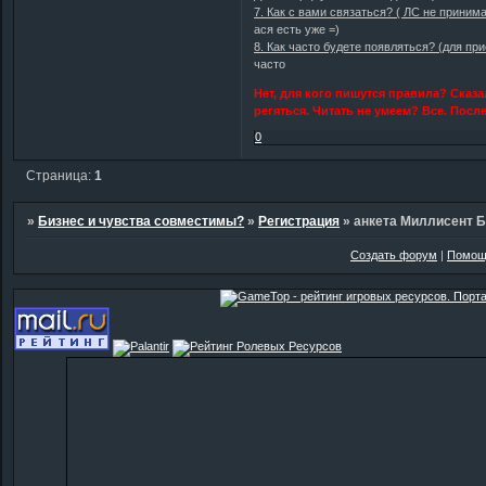
7. Как с вами связаться? ( ЛС не приним
ася есть уже =)
8. Как часто будете появляться? (для пр
часто
Нет, для кого пишутся правила? Сказа
регяться. Читать не умеем? Все. Пос
0
Страница:
1
»
Бизнес и чувства совместимы?
»
Регистрация
»
анкета Миллисент 
Создать форум
|
Помощ