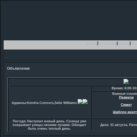
Форум
Участники
Поиск
Рег
Объявление
Время: 6:00-10
Важные ссылк
Правила
Админы:Kendra Connors,Selin Williams
Сюжет
Шаблон анке
Погода: Наступил новый день. Солнце уже
покрывает улицы своими лучами. Обещает
Дата: 31 августа. Пят
быть очень теплый день.