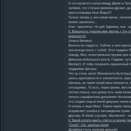
А что касается союза между Девис и Лука
человек, что столько времени дружил, 
преступниками Нью-Йорка?!
Только теперь у нее новая жизнь. начата
можно заключить...
Она - проклятье. Но для Эдриана, она - и
5. Внешность (пишем имя звезды + 3-и с
внешности)
(Алиса Милано)
Волосы ее гордость. Сейчас у нее коротка
она всегда носит с собой. Этот подарок 
поводу. Мол, огнестрельное оружие для не
Девушка небольшого роста. Гладкая, чут
Миллис). И тобы сохранить накаченный п
поддержки фигуры.
Что за стиль носит Миллисента Булструд?
смесь креативности и элегантности, при
обязана, не теряя своей женственности,
ситуациямх. То есть, перестрелке, бегс
летнее платье, чья длина чуть ниже коле
легкого сарафанчика дополняют босоножк
это создает вид истиной девушки члена 
А теперь о лице Милс. Темно-карие глаза
искривляет улыбка в наслаждении чужих 
другому. В обоих случаях, Миллисент - 
6. Какой хотите иметь статус в городе (
"Oasis". См. занятые роли)
Дизайнер (чуть попозже дополю)