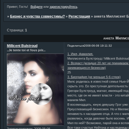
Привет, Гость!
Войдите
или
зарегистрируйтесь
.
»
Бизнес и чувства совместимы?
»
Регистрация
»
анкета Миллисент 
Страница:
1
анкета Миллис
Millicent Bulstroud
Поделиться
2008-06-08 19:11:32
..Je tente toi et fous prir...
1. Имя, фамилия.
Миллисента Булстроуд / Millicent Bulstroud
2. Возраст (младше 20 лет не принимаем 
занимающихся бизнесом)
25
3. Биография (не меньше 5-6 строк)
Милс родилась в известной семье Нью-Йо
скрыть это. Ее преступная деятельность 
Грегори Булстроуд, магнат, имеющий под
место, где он не имеет власти - это кита
манили Мил.
В восемнадцать, юную девушку Грэг уже 
Преуспевающий бизнесмен. Но и Миллисен
ненависть к насиданию отца. А что с мат
развелись, когда девочке было восемь. 
Мил по ней? Возможно, парой она и вспо
Все-таки счастье Нейтона и наследницы 
Зарегистрирован
: 2008-06-08