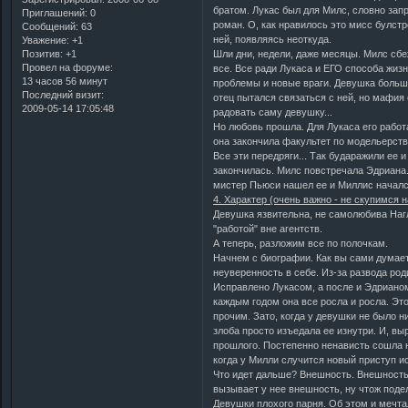
братом. Лукас был для Милс, словно зап
Приглашений:
0
роман. О, как нравилось это мисс булстр
Сообщений:
63
ней, появляясь неоткуда.
Уважение:
+1
Позитив:
+1
Шли дни, недели, даже месяцы. Милс сбе
Провел на форуме:
все. Все ради Лукаса и ЕГО способа жиз
13 часов 56 минут
проблемы и новые враги. Девушка больше
Последний визит:
отец пытался связаться с ней, но мафия 
2009-05-14 17:05:48
радовать саму девушку...
Но любовь прошла. Для Лукаса его работ
она закончила факультет по модельерств
Все эти передряги... Так бударажили ее 
закончилась. Милс повстречала Эдриана.
мистер Пьюси нашел ее и Миллис началс
4. Характер (очень важно - не скупимся 
Девушка язвительна, не самолюбива Нагла
"работой" вне агентств.
А теперь, разложим все по полочкам.
Начнем с биографии. Как вы сами думает
неуверенность в себе. Из-за развода род
Исправлено Лукасом, а после и Эдрианом.
каждым годом она все росла и росла. Эт
прочим. Зато, когда у девушки не было ни
злоба просто изъедала ее изнутри. И, в
прошлого. Постепенно ненависть сошла н
когда у Милли случится новый приступ и
Что идет дальше? Внешность. Внешность
вызывает у нее внешность, ну чтож поде
Девушки плохого парня. Об этом и мечта