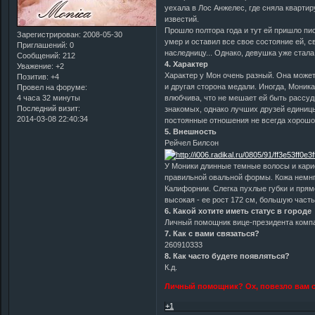
уехала в Лос Анжелес, где сняла квартир
известий.
Прошло полтора года и тут ей пришло пись
Зарегистрирован
: 2008-05-30
умер и оставил все свое состояние ей, с
Приглашений:
0
наследницу... Однако, девушка уже стал
Сообщений:
212
4. Характер
Уважение:
+2
Характер у Мон очень разный. Она может
Позитив:
+4
и другая сторона медали. Иногда, Моник
Провел на форуме:
4 часа 32 минуты
влюбчива, что не мешает ей быть рассуд
Последний визит:
знакомых, однако лучших друзей единицы
2014-03-08 22:40:34
постоянные отношения не всегда хорошо,
5. Внешность
Рейчел Билсон
У Моники длинные темные волосы и кари
правильной овальной формы. Кожа немнго
Калифорнии. Слегка пухлые губки и прям
высокая - ее рост 172 см, большую часть
6. Какой хотите иметь статус в городе
Личный помощник вице-президента компа
7. Как с вами связаться?
260910333
8. Как часто будете появляться?
К.д.
Личный помощник? Ох, повезло вам с
+1