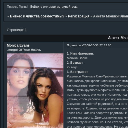
Привет, Гость!
Войдите
или
зарегистрируйтесь
.
»
Бизнес и чувства совместимы?
»
Регистрация
»
Анкета Моники Эва
Страница:
1
Анкета Мон
Monica Evans
Поделиться
2008-05-30 22:33:06
.:Angel Of Your Heart:.
1. Имя, фамилия.
Моника Эванс
2. Возраст
22 года
3. Биография
Родилась Моника в Сан-Франциско, штат
смешалось две крови: испанская (от мат
как следствие, горячо любимым ребенком
мать - дочь крупного мафиози Испании. И
познакомились, они жили в Испании, под
уехать, чтобы ребенок не рос под влиян
Окруженная заботой родителей, она не зн
ее возрасте. Однако, когда девочке испо
часто слышала как ссорятся родители. В
из окна на дорогу...Девушка понимала, ч
начался "дележ" ребенка. Оба хотели, чт
она приняла нелегкое решение. Не согла