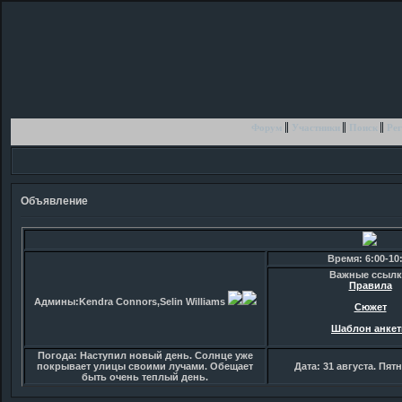
Форум
Участники
Поиск
Рег
Объявление
Время: 6:00-10
Важные ссылк
Правила
Админы:Kendra Connors,Selin Williams
Сюжет
Шаблон анке
Погода: Наступил новый день. Солнце уже
покрывает улицы своими лучами. Обещает
Дата: 31 августа. Пят
быть очень теплый день.