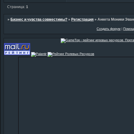
Страница:
1
»
Бизнес и чувства совместимы?
»
Регистрация
»
Анкета Моники Эва
Создать форум
|
Помощ