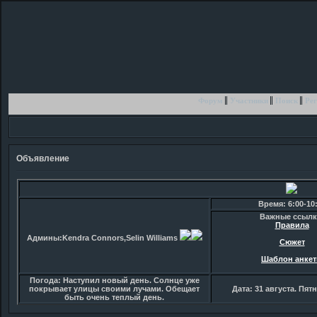
Форум
Участники
Поиск
Рег
Объявление
Время: 6:00-10
Важные ссылк
Правила
Админы:Kendra Connors,Selin Williams
Сюжет
Шаблон анке
Погода: Наступил новый день. Солнце уже
покрывает улицы своими лучами. Обещает
Дата: 31 августа. Пят
быть очень теплый день.