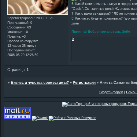
6. Какой хотите иметь статус в городе (
"Oasis". См. занятые роли) Журналистка 
7. Как с вами связаться? ( ЛС не приним
Зарегистрирован
: 2008-05-29
8. Как часто будете появляться? (для пр
Приглашений:
0
день
Сообщений:
63
Принята! Добро пожаловать.
Selin
Уважение:
+0
Позитив:
+3
0
Провел на форуме:
13 часов 38 минут
Последний визит:
2008-06-20 12:26:59
Страница:
1
»
Бизнес и чувства совместимы?
»
Регистрация
»
Анкета Саманты Бе
Создать форум
|
Помощ