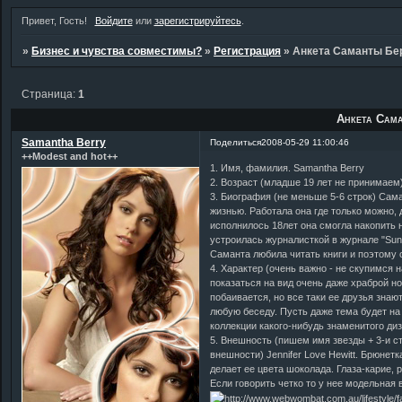
Привет, Гость!
Войдите
или
зарегистрируйтесь
.
»
Бизнес и чувства совместимы?
»
Регистрация
»
Анкета Саманты Бе
Страница:
1
Анкета Сам
Samanthа Berry
Поделиться
2008-05-29 11:00:46
++Modest and hot++
1. Имя, фамилия. Samanthа Berry
2. Возраст (младше 19 лет не принимаем
3. Биография (не меньше 5-6 строк) Сам
жизнью. Работала она где только можно, д
исполнилось 18лет она смогла накопить 
устроилась журналисткой в журнале "Sun 
Саманта любила читать книги и поэтому
4. Характер (очень важно - не скупимся
показаться на вид очень даже храброй н
побаивается, но все таки ее друзья знаю
любую беседу. Пусть даже тема будет на
коллекции какого-нибудь знаменитого д
5. Внешность (пишем имя звезды + 3-и с
внешности) Jennifer Love Hewitt. Брюнет
делает ее цвета шоколада. Глаза-карие,
Если говорить четко то у нее модельная