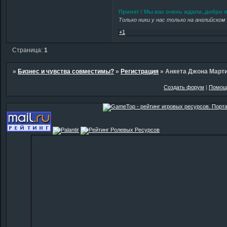
Принят ! Мы вас очень ждали..добро
Только ники у нас только на английском 
+1
Страница:
1
»
Бизнес и чувства совместимы?
»
Регистрация
»
Анкета Джона Март
Создать форум
|
Помощ