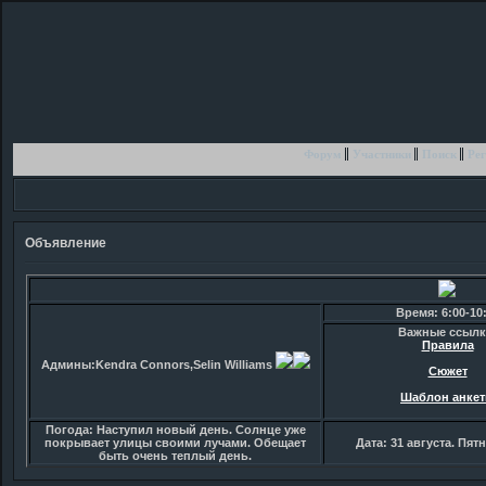
Форум
Участники
Поиск
Рег
Объявление
Время: 6:00-10
Важные ссылк
Правила
Админы:Kendra Connors,Selin Williams
Сюжет
Шаблон анке
Погода: Наступил новый день. Солнце уже
покрывает улицы своими лучами. Обещает
Дата: 31 августа. Пят
быть очень теплый день.