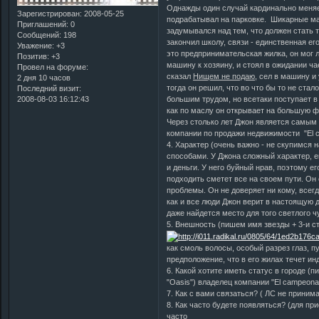
Однажды один случай кардинально меняе
Зарегистрирован
: 2008-05-25
подрабатывал на парковке. Шикарные маш
Приглашений:
0
задумывался над тем, что должен стать та
Сообщений:
198
закончил школу, связи - единственная его
Уважение:
+3
это предпринимательская жилка, он мог 
Позитив:
+3
машину к хозяину, и стоял в ожидании ча
Провел на форуме:
сказал
Нищем не подаю
, сел в машину и
2 дня 10 часов
тогда он решил, что во что бы то не ста
Последний визит:
2008-08-03 16:12:43
большим трудом, но всетаки поступает в
как по маслу он открывает на большую ф
Через столько лет Джон является самым
компании по продажи недвижимости "El 
4. Характер (очень важно - не скупимся
способами. У Джона сложный характер, е
и деньги. У него буйный нрав, поэтому ег
подходить сметет все на своем пути. Он
проблемы. Он не доверяет ни кому, всег
как и все люди Джон верит в настоящую 
даже найдется место для того светлого ч
5. Внешность (пишем имя звезды + 3-и с
как смоль волосы, особый разрез глаз, 
предположение, что в его жилах течет ин
6. Какой хотите иметь статус в городе (
"Oasis") владелец компании "El campeonat
7. Как с вами связаться? ( ЛС не приним
8. Как часто будете появляться? (для пр
часто