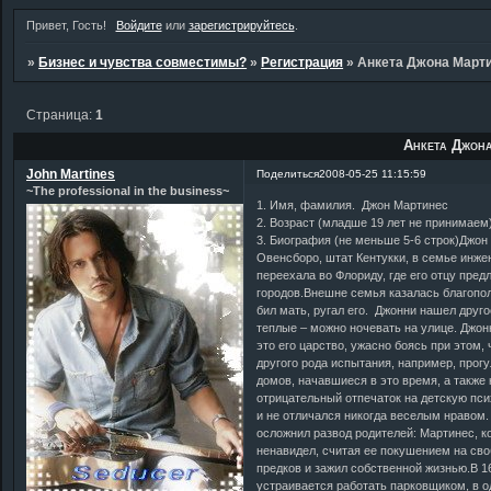
Привет, Гость!
Войдите
или
зарегистрируйтесь
.
»
Бизнес и чувства совместимы?
»
Регистрация
»
Анкета Джона Март
Страница:
1
Анкета Джон
John Martines
Поделиться
2008-05-25 11:15:59
~The professional in the business~
1. Имя, фамилия. Джон Мартинес
2. Возраст (младше 19 лет не принимаем
3. Биография (не меньше 5-6 строк)Джон
Овенсборо, штат Кентукки, в семье инжен
переехала во Флориду, где его отцу пре
городов.Внешне семья казалась благополу
бил мать, ругал его. Джонни нашел друг
теплые – можно ночевать на улице. Джон
это его царство, ужасно боясь при этом,
другого рода испытания, например, прог
домов, начавшиеся в это время, а также
отрицательный отпечаток на детскую пси
и не отличался никогда веселым нравом.
осложнил развод родителей: Мартинес, к
ненавидел, считая ее покушением на сво
предков и зажил собственной жизнью.В 1
устраивается работать парковщиком, в о